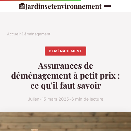
📰
Jardinsetenvironnement
Accueil
›
Déménagement
DÉMÉNAGEMENT
Assurances de
déménagement à petit prix :
ce qu'il faut savoir
Julien
•
15 mars 2025
•
6 min de lecture