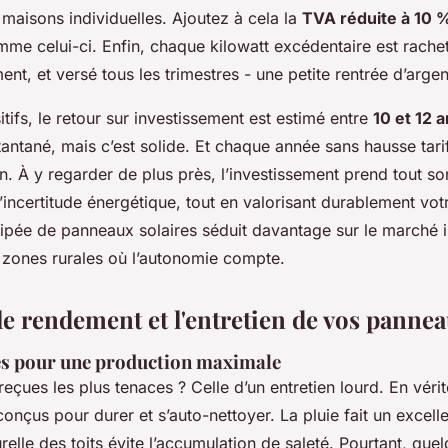
 maisons individuelles. Ajoutez à cela la
TVA réduite à 10 
me celui-ci. Enfin, chaque kilowatt excédentaire est racheté
ent, et versé tous les trimestres - une petite rentrée d’arge
tifs, le retour sur investissement est estimé entre
10 et 12 
tantané, mais c’est solide. Et chaque année sans hausse tarif
n. À y regarder de plus près, l’investissement prend tout son
’incertitude énergétique, tout en valorisant durablement vot
pée de panneaux solaires séduit davantage sur le marché i
s zones rurales où l’autonomie compte.
le rendement et l'entretien de vos panne
es pour une production maximale
reçues les plus tenaces ? Celle d’un entretien lourd. En véri
nçus pour durer et s’auto-nettoyer. La pluie fait un excellen
turelle des toits évite l’accumulation de saleté. Pourtant, que