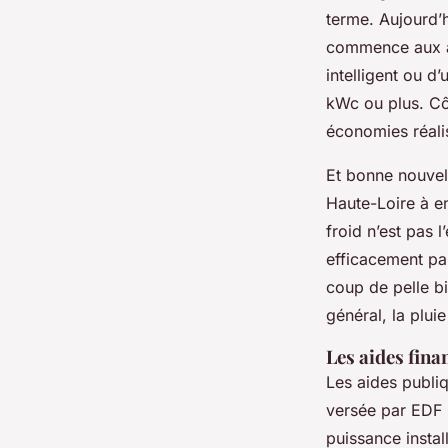
terme. Aujourd’
commence aux 
intelligent ou d
kWc ou plus. Cô
économies réali
Et bonne nouvell
Haute-Loire à e
froid n’est pas
efficacement par
coup de pelle bi
général, la plui
Les aides fina
Les aides publi
versée par EDF O
puissance instal