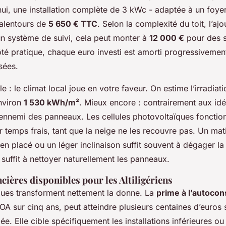
hui, une installation complète de 3 kWc - adaptée à un foy
alentours de
5 650 € TTC
. Selon la complexité du toit, l’aj
’un système de suivi, cela peut monter à
12 000 €
pour des 
té pratique, chaque euro investi est amorti progressivement
sées.
e : le climat local joue en votre faveur. On estime l’irradiat
nviron
1 530 kWh/m²
. Mieux encore : contrairement aux idé
 l’ennemi des panneaux. Les cellules photovoltaïques foncti
 temps frais, tant que la neige ne les recouvre pas. Un mat
en placé ou un léger inclinaison suffit souvent à dégager la
e suffit à nettoyer naturellement les panneaux.
ncières disponibles pour les Altiligériens
ques transforment nettement la donne. La
prime à l’autoco
A sur cinq ans, peut atteindre plusieurs centaines d’euros 
lée. Elle cible spécifiquement les installations inférieures o