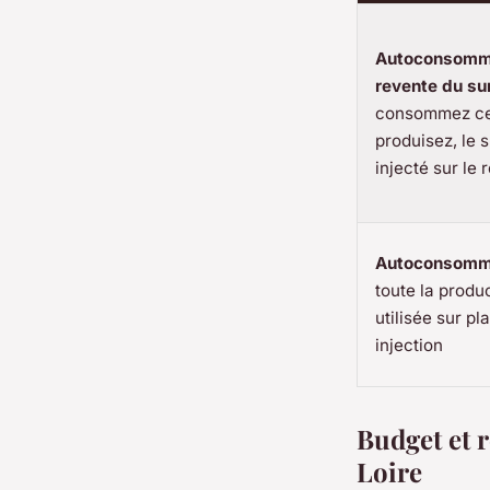
Autoconsomm
revente du su
consommez ce
produisez, le s
injecté sur le 
Autoconsomma
toute la produ
utilisée sur pl
injection
Budget et r
Loire