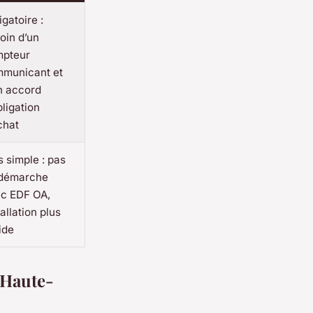
igatoire :
oin d’un
pteur
municant et
n accord
bligation
chat
s simple : pas
démarche
c EDF OA,
tallation plus
ide
n Haute-