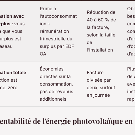
Prime à
Obl
Réduction de
ation avec
l’autoconsommat
bes
40 à 60 % de
rplus
: vous
ion +
com
la facture,
 que vous
rémunération
com
selon la taille
urplus est
trimestrielle du
d’u
de
réseau
surplus par EDF
d’o
l’installation
OA
d’a
Économies
Plu
tion totale
:
Facture
directes sur la
de 
ction est
divisée par
consommation,
ave
ace, zéro
deux, surtout
pas de revenus
ins
en journée
additionnels
rap
entabilité de l'énergie photovoltaïque e