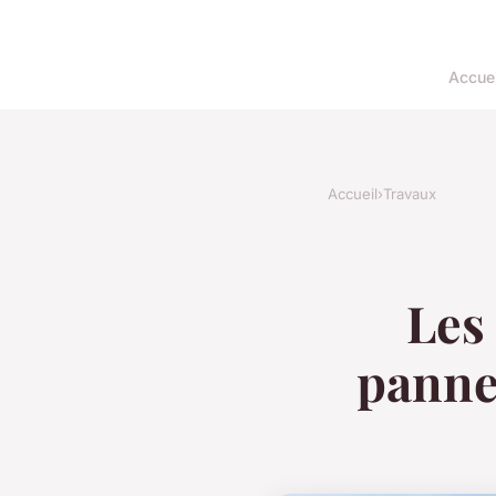
Accuei
Accueil
›
Travaux
Les
panne