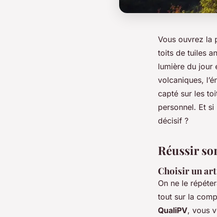
Vous ouvrez la p
toits de tuiles 
lumière du jour e
volcaniques, l’é
capté sur les t
personnel. Et s
décisif ?
Réussir son
Choisir un art
On ne le répéter
tout sur la comp
QualiPV
, vous 