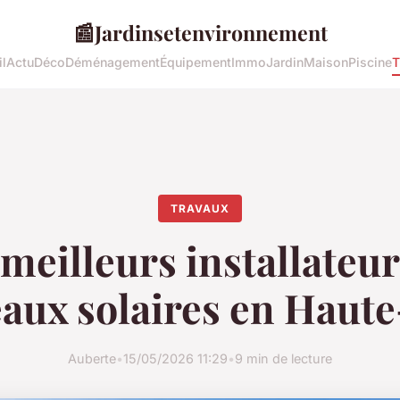
📰
Jardinsetenvironnement
l
Actu
Déco
Déménagement
Équipement
Immo
Jardin
Maison
Piscine
T
TRAVAUX
 meilleurs installateur
aux solaires en Haute
Auberte
•
15/05/2026 11:29
•
9 min de lecture