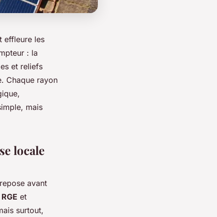
 effleure les
mpteur : la
es et reliefs
ne. Chaque rayon
gique,
simple, mais
se locale
 repose avant
é
RGE
et
ais surtout,