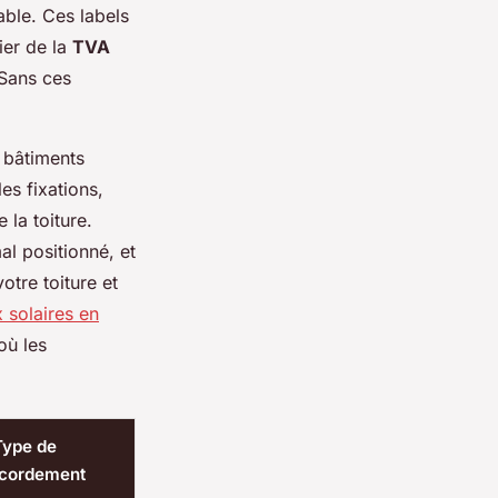
able. Ces labels
ier de la
TVA
 Sans ces
 bâtiments
es fixations,
 la toiture.
al positionné, et
otre toiture et
 solaires en
où les
Type de
cordement