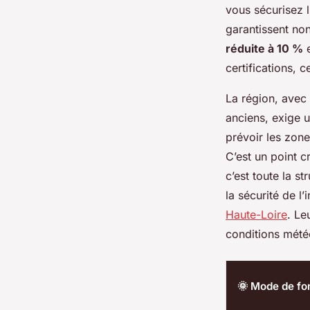
vous sécurisez l
garantissent non
réduite à 10 %
e
certifications, 
La région, avec 
anciens, exige u
prévoir les zones
C’est un point c
c’est toute la s
la sécurité de l’
Haute-Loire
. Le
conditions mété
🌞 Mode de fo