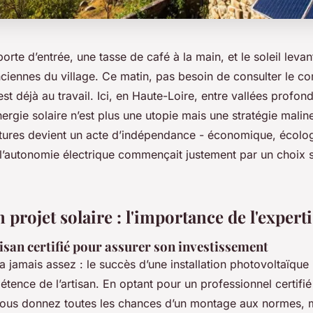
orte d’entrée, une tasse de café à la main, et le soleil levant
anciennes du village. Ce matin, pas besoin de consulter le co
st déjà au travail. Ici, en Haute-Loire, entre vallées profond
nergie solaire n’est plus une utopie mais une stratégie mali
oitures devient un acte d’indépendance - économique, écolo
i l’autonomie électrique commençait justement par un choix 
 projet solaire : l'importance de l'experti
isan certifié pour assurer son investissement
a jamais assez : le succès d’une installation photovoltaïque
étence de l’artisan. En optant pour un professionnel certifi
vous donnez toutes les chances d’un montage aux normes, m