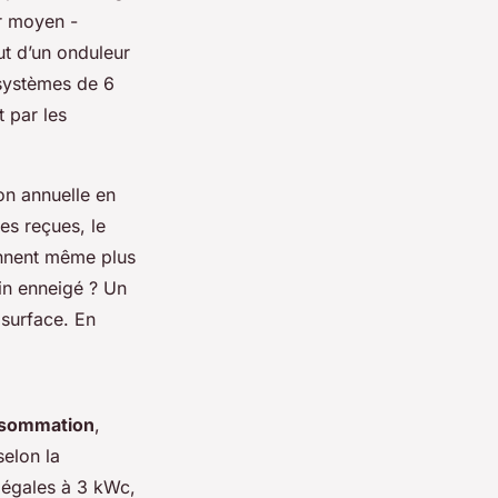
er moyen -
out d’un onduleur
systèmes de 6
 par les
ion annuelle en
es reçues, le
onnent même plus
in enneigé ? Un
 surface. En
nsommation
,
selon la
u égales à 3 kWc,