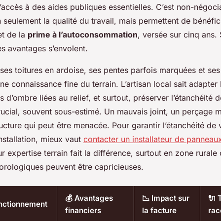
’accès à des aides publiques essentielles. C’est non-négoci
 seulement la qualité du travail, mais permettent de bénéfic
t de la
prime à l’autoconsommation
, versée sur cinq ans.
ces avantages s’envolent.
ses toitures en ardoise, ses pentes parfois marquées et ses
ne connaissance fine du terrain. L’artisan local sait adapter l
 d’ombre liées au relief, et surtout, préserver l’étanchéité de
rucial, souvent sous-estimé. Un mauvais joint, un perçage m
tructure qui peut être menacée. Pour garantir l’étanchéité de v
installation, mieux vaut
contacter un installateur de panneaux
ur expertise terrain fait la différence, surtout en zone rurale 
orologiques peuvent être capricieuses.
💰 Avantages
📉 Impact sur
🔌 
nctionnement
financiers
la facture
rac