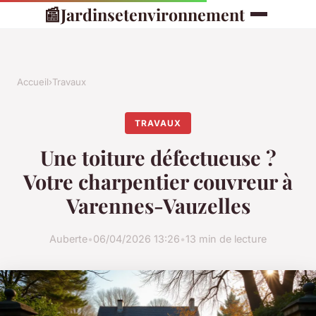
📰
Jardinsetenvironnement
Accueil
›
Travaux
TRAVAUX
Une toiture défectueuse ?
Votre charpentier couvreur à
Varennes-Vauzelles
Auberte
•
06/04/2026 13:26
•
13 min de lecture