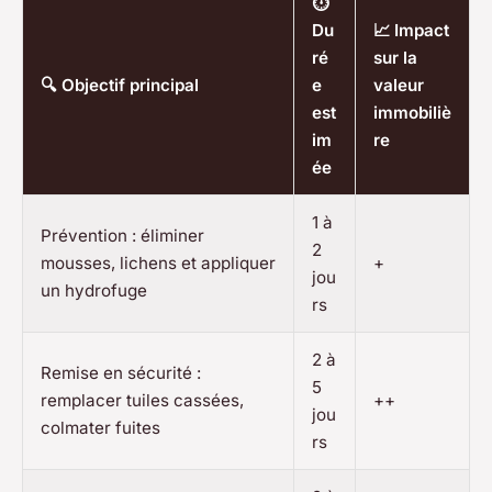
⏱️
Du
📈 Impact
ré
sur la
🔍 Objectif principal
e
valeur
est
immobiliè
im
re
ée
1 à
Prévention : éliminer
2
mousses, lichens et appliquer
+
jou
un hydrofuge
rs
2 à
Remise en sécurité :
5
remplacer tuiles cassées,
++
jou
colmater fuites
rs