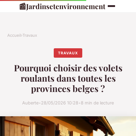
📰
Jardinsetenvironnement
Accueil
›
Travaux
TRAVAUX
Pourquoi choisir des volets
roulants dans toutes les
provinces belges ?
Auberte
•
28/05/2026 10:28
•
8 min de lecture