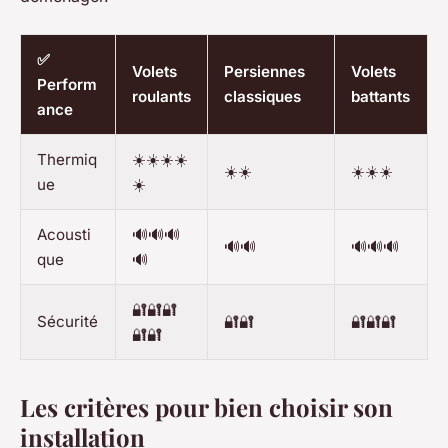
✅
Volets
Persiennes
Volets
Perform
roulants
classiques
battants
ance
Thermiq
☀️☀️☀️☀️
☀️☀️
☀️☀️☀️
ue
☀️
Acousti
🔊🔊🔊
🔊🔊
🔊🔊🔊
que
🔊
🔐🔐🔐
Sécurité
🔐🔐
🔐🔐🔐
🔐🔐
Les critères pour bien choisir son
installation